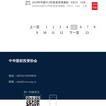
2018-
2018年中国VC/PE投资管理课程 - 9月13、14日，
活动
09-13
上海
2018年中国VC/PE投资管理课程 - 9月13、14日，上海
回顾
上一页
1
2
3
4
5
6
7
8
9
10
11
12
下一页
23
中华股权投资协会
电话：(8610) 65050850
邮箱：info@cvca.org.cn
扫一扫加关注