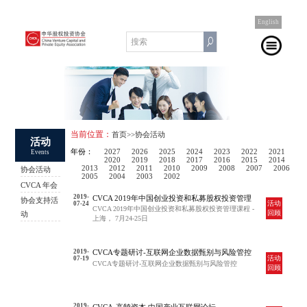
English
当前位置：
首页
>>协会活动
活动
年份：
2027
2026
2025
2024
2023
2022
2021
Events
2020
2019
2018
2017
2016
2015
2014
2013
2012
2011
2010
2009
2008
2007
2006
协会活动
2005
2004
2003
2002
CVCA 年会
2019-
CVCA 2019年中国创业投资和私募股权投资管理
协会支持活
活动
07-24
课程 - 上海， 7月24-25日
CVCA 2019年中国创业投资和私募股权投资管理课程 -
回顾
动
上海， 7月24-25日
2019-
CVCA专题研讨-互联网企业数据甄别与风险管控
活动
07-19
CVCA专题研讨-互联网企业数据甄别与风险管控
回顾
2019-