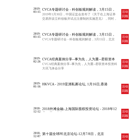
2019-
CVCA专题研讨会 - 科创板规则解读，3月15日，
活动
03-15
北京
2019年1月30日，中国证监会发布了《关于在上海证券
回顾
交易所设立科创板并试点注册制的实施意见》，同时，
上海证券交易所就设立科创板并试点注册制配套业务规
则公开征求意见。根据征求意见稿，科创板在上市制
度、交易制度等方面的改革，对创新型企业具有较强的
2019-
CVCA专题研讨会 - 科创板规则解读，3月15日，
包容性，有望推动独角兽企业国内上市，使独角兽企
活动
03-15
北京
CVCA专题研讨会 - 科创板规则解读，3月15日，北京
业，特别是未盈利创新型独角兽企业上市的地点有了更
回顾
多的选择。中华股权投资协会与安永合作，特邀请六位
专家，为您详细解读科创板规则和要点，助您了解这一
VC、PE的重要退出渠道。
2019-
CVCA经典案例分享--事为先，人为重--君联资本
活动
02-26
投资科大讯飞体会分享
CVCA经典案例分享--事为先，人为重--君联资本投资科
回顾
大讯飞体会分享
2019-
HKVCA - 2019亚洲私募论坛, 1月16日,香港
活动
01-16
回顾
2018-
2018外滩金融-上海国际股权投资论坛 - 2018年12
活动
12-12
月12日，上海
回顾
2018-
第十届全球PE北京论坛-12月7/8日，北京
活动
12-07